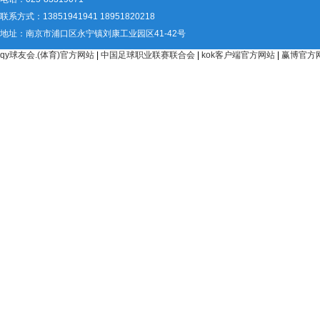
联系方式：13851941941 18951820218
地址：南京市浦口区永宁镇刘康工业园区41-42号
qy球友会.(体育)官方网站
|
中国足球职业联赛联合会
|
kok客户端官方网站
|
赢博官方