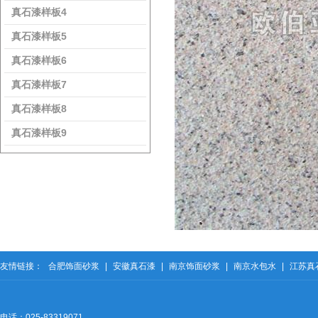
真石漆样板4
真石漆样板5
真石漆样板6
真石漆样板7
真石漆样板8
真石漆样板9
友情链接：
合肥饰面砂浆
|
安徽真石漆
|
南京饰面砂浆
|
南京水包水
|
江苏真
电话：025-83319071