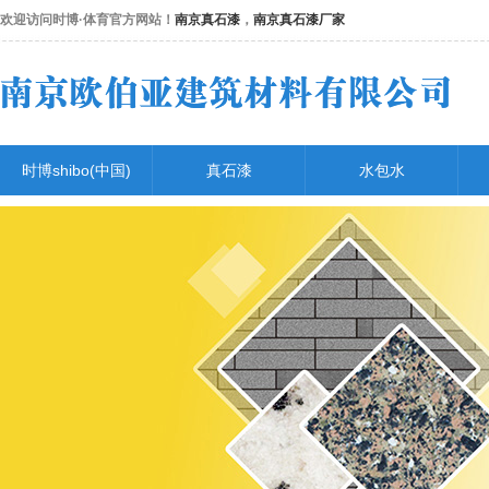
欢迎访问时博·体育官方网站！
南京真石漆
，
南京真石漆厂家
时博shibo(中国)
真石漆
水包水