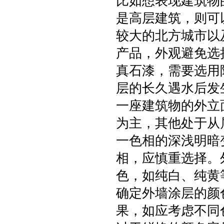
比如想表现建筑物
是高层建筑，则可
较大的北方城市以
产品，外观避免选
真石漆，需要选用
层的长久遇水后发
一座建筑物的外立
为主，其他处于从
一色相的深浅明暗
相，应慎重选择。
色，如纯白、纯黄
确定外墙涂层的颜
果，如应考虑不同