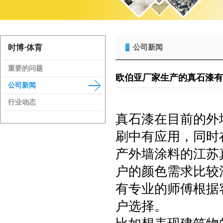
时博·体育
公司新闻
重要的问题
欧伯亚厂家生产的真石漆有
公司新闻
行业动态
真石漆在目前的外
刷中有应用，同时
产外墙涂料的江苏
户的颜色需求比较
有专业的师傅根据
户选择。