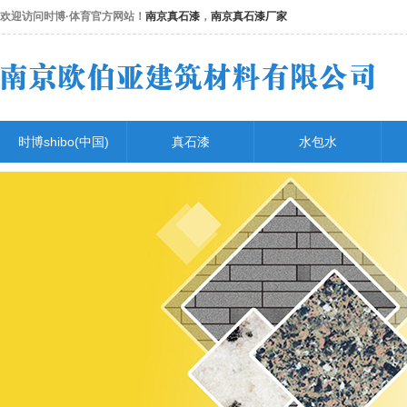
欢迎访问时博·体育官方网站！
南京真石漆
，
南京真石漆厂家
时博shibo(中国)
真石漆
水包水