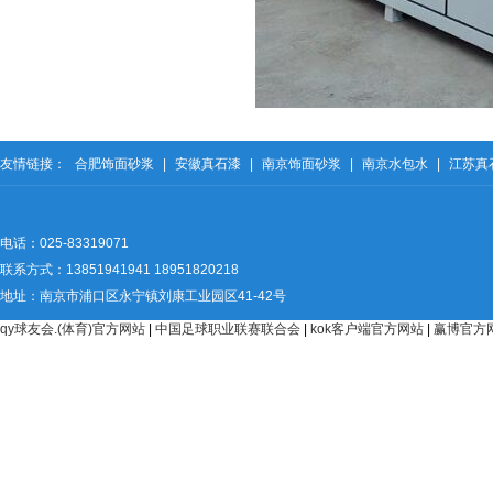
友情链接：
合肥饰面砂浆
|
安徽真石漆
|
南京饰面砂浆
|
南京水包水
|
江苏真
电话：025-83319071
联系方式：13851941941 18951820218
地址：南京市浦口区永宁镇刘康工业园区41-42号
qy球友会.(体育)官方网站
|
中国足球职业联赛联合会
|
kok客户端官方网站
|
赢博官方