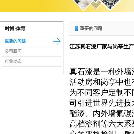
时博·体育
重要的问题
重要的问题
江苏真石漆厂家与岗亭生产
公司新闻
行业动态
真石漆是一种外墙
活动房和岗亭中也
为不同客户定制不
司引进世界先进技
酯漆、内外墙氟碳
高档溶剂等六大系