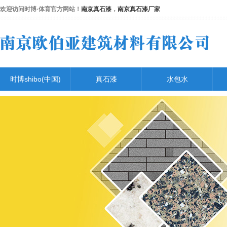
欢迎访问时博·体育官方网站！
南京真石漆
，
南京真石漆厂家
时博shibo(中国)
真石漆
水包水