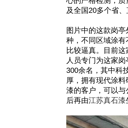
心的严格检测，质
及全国20多个省
图片中的这款岗亭
种，不同区域涂有
比较逼真。目前这
人员专门为这家岗
300余名，其中
厚，拥有现代涂料
漆的客户，可以与
后再由
江苏真石漆