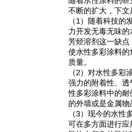
随着水性涂料的研
不断的扩大，下文
（1）随着科技的
力开发无毒无味的
芳烃溶剂这一缺点
使水性多彩涂料的
质量。
（2）对水性多彩
强力的附着性、透
性多彩涂料中的耐
的外墙或是金属物
（3）现今的水性
可在多方面进行应