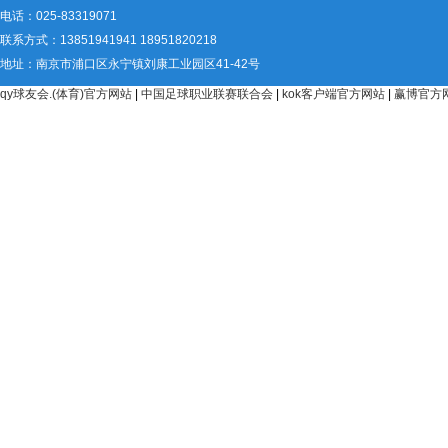
电话：025-83319071
联系方式：13851941941 18951820218
地址：南京市浦口区永宁镇刘康工业园区41-42号
qy球友会.(体育)官方网站
|
中国足球职业联赛联合会
|
kok客户端官方网站
|
赢博官方