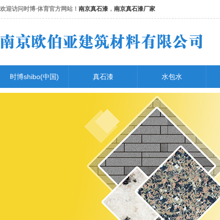
欢迎访问时博·体育官方网站！
南京真石漆
，
南京真石漆厂家
时博shibo(中国)
真石漆
水包水